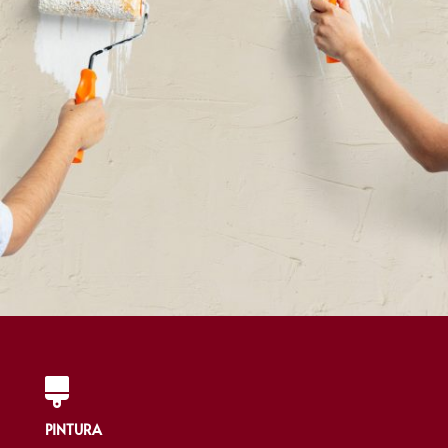

PINTURA